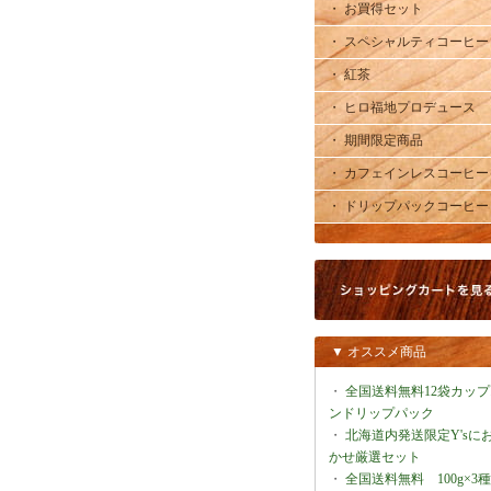
・ お買得セット
・ スペシャルティコーヒー
・ 紅茶
・ ヒロ福地プロデュース
・ 期間限定商品
・ カフェインレスコーヒー
・ ドリップパックコーヒー
▼ オススメ商品
・
全国送料無料12袋カップ
ンドリップパック
・
北海道内発送限定Y'sに
かせ厳選セット
・
全国送料無料 100g×3種