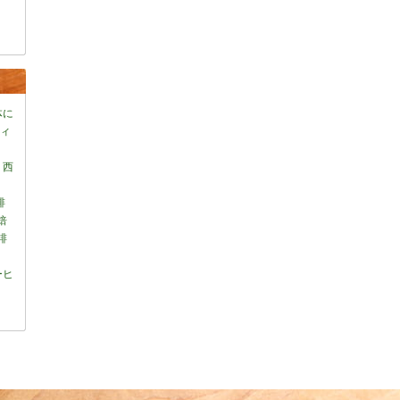
体に
フィ
 西
琲
焙
琲
ーヒ