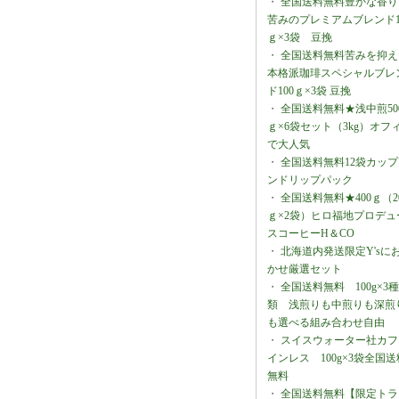
・
全国送料無料豊かな香り
苦みのプレミアムブレンド1
ｇ×3袋 豆挽
・
全国送料無料苦みを抑え
本格派珈琲スペシャルブレ
ド100ｇ×3袋 豆挽
・
全国送料無料★浅中煎50
ｇ×6袋セット（3kg）オフ
で大人気
・
全国送料無料12袋カップ
ンドリップパック
・
全国送料無料★400ｇ（2
ｇ×2袋）ヒロ福地プロデュ
スコーヒーH＆CO
・
北海道内発送限定Y'sに
かせ厳選セット
・
全国送料無料 100g×3種
類 浅煎りも中煎りも深煎
も選べる組み合わせ自由
・
スイスウォーター社カフ
インレス 100g×3袋全国送
無料
・
全国送料無料【限定トラ