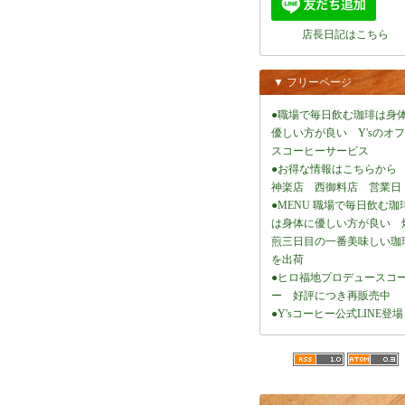
店長日記はこちら
▼ フリーページ
●職場で毎日飲む珈琲は身
優しい方が良い Y'sのオ
スコーヒーサービス
●お得な情報はこちらから
神楽店 西御料店 営業日
●MENU 職場で毎日飲む珈
は身体に優しい方が良い 
煎三日目の一番美味しい珈
を出荷
●ヒロ福地プロデュースコ
ー 好評につき再販売中
●Y'sコーヒー公式LINE登場