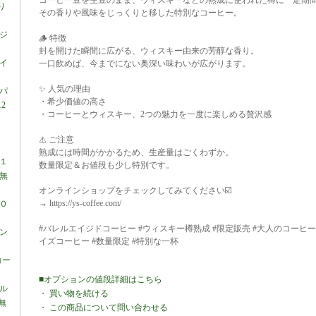
コーヒー豆を生豆のまま、ウィスキーなどの熟成に使われた樽に一定期
り
その香りや風味をじっくりと移した特別なコーヒー。
ジ
🪵 特徴
封を開けた瞬間に広がる、ウィスキー由来の芳醇な香り。
イ
一口飲めば、今までにない奥深い味わいが広がります。
✨ 人気の理由
パ
・希少価値の高さ
2
・コーヒーとウィスキー、2つの魅力を一度に楽しめる贅沢感
⚠️ ご注意
熟成には時間がかかるため、生産量はごくわずか。
１
数量限定＆お値段も少し特別です。
料無
オンラインショップをチェックしてみてください☑️
→ https://ys-coffee.com/
０
#バレルエイジドコーヒー #ウィスキー樽熟成 #限定販売 #大人のコーヒー
ン
イズコーヒー #数量限定 #特別な一杯
コー
■オプションの値段詳細はこちら
ル
・
買い物を続ける
無
・
この商品について問い合わせる