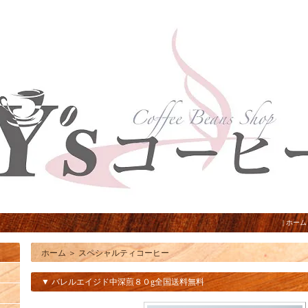
|
ホーム
ホーム
＞
スペシャルティコーヒー
▼ バレルエイジド中深煎８０g全国送料無料