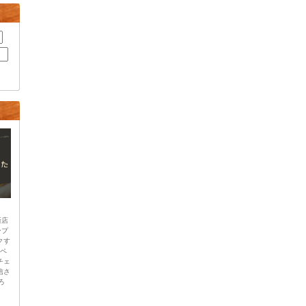
新店
ープ
クす
のペ
チェ
信さ
ろ