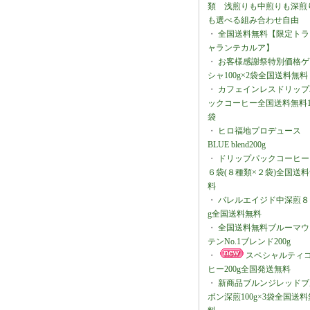
類 浅煎りも中煎りも深煎
も選べる組み合わせ自由
・
全国送料無料【限定トラ
ャランテカルア】
・
お客様感謝祭特別価格ゲ
シャ100g×2袋全国送料無料
・
カフェインレスドリップ
ックコーヒー全国送料無料1
袋
・
ヒロ福地プロデュース
BLUE blend200g
・
ドリップパックコーヒー
６袋(８種類×２袋)全国送
料
・
バレルエイジド中深煎８
g全国送料無料
・
全国送料無料ブルーマウ
テンNo.1ブレンド200g
・
スペシャルティ
ヒー200g全国発送無料
・
新商品ブルンジレッドブ
ボン深煎100g×3袋全国送料