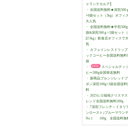
ャランテカルア】
・
全国送料無料★深煎500
×6袋セット（3kg）オフィ
大人気
・
全国送料無料★中煎500g
袋&深煎500ｇ×3袋セット
計3kg）飲食店オフィスで
気
・
カフェインレスドリップ
ックコーヒー全国送料無料1
袋
・
スペシャルティ
ヒー200g全国発送無料
・
新商品ブルンジレッドブ
ボン深煎100g×3袋全国送料
料
・
2025ヒロ福地クリスマ
レンド全国送料無料200g
・
｢深煎フレンチ～イタリ
ンロースト｣ブルーマウン
No.1 100g 全国送料無