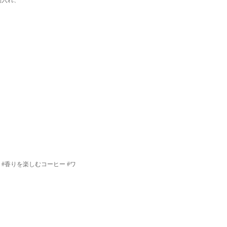
間入れ、
 #香りを楽しむコーヒー #ワ