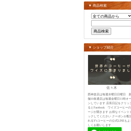
▼ 商品検索
▼ ショップ紹介
佐々木
西神楽店は毎週水曜日日曜日 
舗10条通店は毎週金曜日11時オ
ンしています 店長日記をクリッ
るとFacebook ワイズコーヒー
ージが開きます お得なイベント
ックしてください クーポンが配
れるY'sコーヒーの公式LINEもよ
しくお願いします