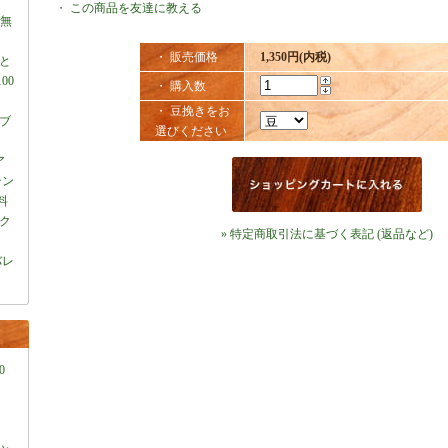
・
この商品を友達に教える
料無
・ 販売価格
1,350円(内税)
と
00
・ 購入数
・ 豆挽きをお
スブ
選びください
ア
テン
料
ク
» 特定商取引法に基づく表記 (返品など)
バレ
0