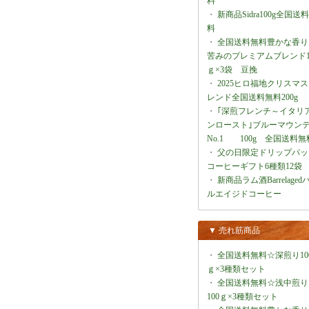
料
・
新商品Sidra100g全国送
料
・
全国送料無料豊かな香り
苦みのプレミアムブレンド1
ｇ×3袋 豆挽
・
2025ヒロ福地クリスマ
レンド全国送料無料200g
・
｢深煎フレンチ～イタリ
ンロースト｣ブルーマウン
No.1 100g 全国送料無
・
父の日限定ドリップパッ
コーヒーギフト6種類12袋
・
新商品ラム酒Barrelaged
ルエイジドコーヒー
▼ 売れ筋商品
・
全国送料無料☆深煎り10
ｇ×3種類セット
・
全国送料無料☆浅中煎り
100ｇ×3種類セット