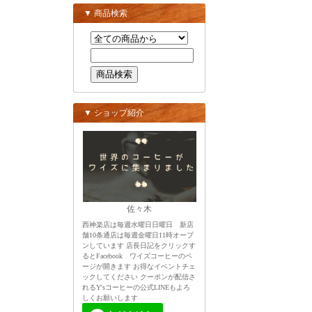
▼ 商品検索
▼ ショップ紹介
佐々木
西神楽店は毎週水曜日日曜日 新店
舗10条通店は毎週金曜日11時オープ
ンしています 店長日記をクリックす
るとFacebook ワイズコーヒーのペ
ージが開きます お得なイベントチェ
ックしてください クーポンが配信さ
れるY'sコーヒーの公式LINEもよろ
しくお願いします