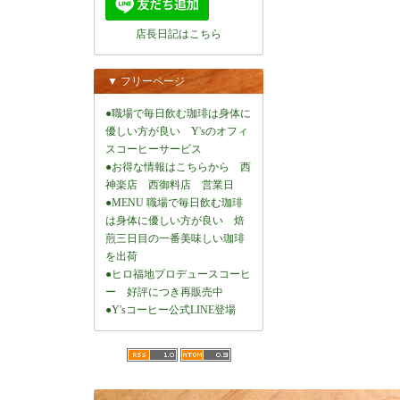
店長日記はこちら
▼ フリーページ
●職場で毎日飲む珈琲は身体に
優しい方が良い Y'sのオフィ
スコーヒーサービス
●お得な情報はこちらから 西
神楽店 西御料店 営業日
●MENU 職場で毎日飲む珈琲
は身体に優しい方が良い 焙
煎三日目の一番美味しい珈琲
を出荷
●ヒロ福地プロデュースコーヒ
ー 好評につき再販売中
●Y'sコーヒー公式LINE登場