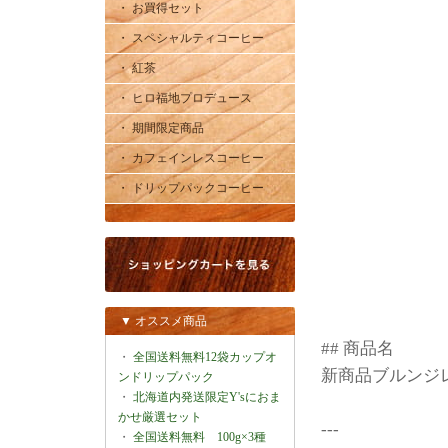
・ お買得セット
・ スペシャルティコーヒー
・ 紅茶
・ ヒロ福地プロデュース
・ 期間限定商品
・ カフェインレスコーヒー
・ ドリップパックコーヒー
▼ オススメ商品
## 商品名
・
全国送料無料12袋カップオ
新商品ブルンジレ
ンドリップパック
・
北海道内発送限定Y'sにおま
かせ厳選セット
---
・
全国送料無料 100g×3種