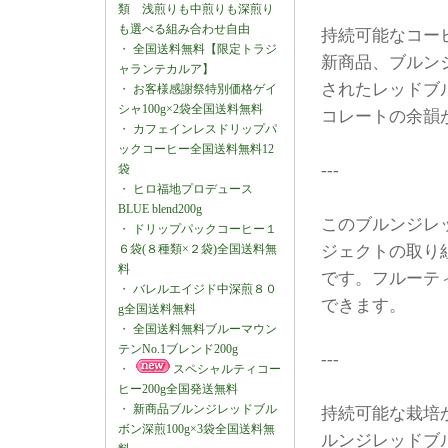
類 浅煎りも中煎りも深煎り
も選べる組み合わせ自由
持続可能なコー
・
全国送料無料【限定トラジ
新商品、ブルン
ャランテカルア】
されたレッドブ
・
お客様感謝祭特別価格ゲイ
シャ100g×2袋全国送料無料
コレートの余韻
・
カフェインレスドリップパ
ックコーヒー全国送料無料12
---
袋
・
ヒロ福地プロデュース
BLUE blend200g
このブルンジレ
・
ドリップパックコーヒー１
６袋(８種類×２袋)全国送料無
ジェクトの取り
料
です。フルーテ
・
バレルエイジド中深煎８０
できます。
g全国送料無料
・
全国送料無料ブルーマウン
テンNo.1ブレンド200g
---
・
スペシャルティコー
ヒー200g全国発送無料
・
新商品ブルンジレッドブル
持続可能な栽培
ボン深煎100g×3袋全国送料無
ルンジレッドブ