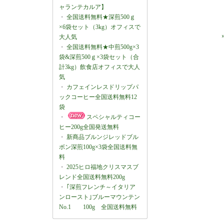
ャランテカルア】
・
全国送料無料★深煎500ｇ
×6袋セット（3kg）オフィスで
大人気
・
全国送料無料★中煎500g×3
袋&深煎500ｇ×3袋セット（合
計3kg）飲食店オフィスで大人
気
・
カフェインレスドリップパ
ックコーヒー全国送料無料12
袋
・
スペシャルティコー
ヒー200g全国発送無料
・
新商品ブルンジレッドブル
ボン深煎100g×3袋全国送料無
料
・
2025ヒロ福地クリスマスブ
レンド全国送料無料200g
・
｢深煎フレンチ～イタリア
ンロースト｣ブルーマウンテン
No.1 100g 全国送料無料