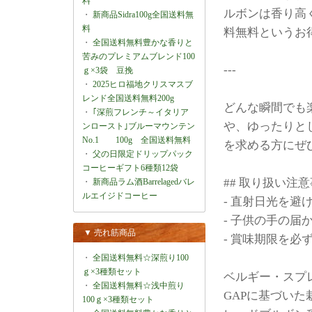
料
ルボンは香り高く
・
新商品Sidra100g全国送料無
料
料無料というお
・
全国送料無料豊かな香りと
苦みのプレミアムブレンド100
---
ｇ×3袋 豆挽
・
2025ヒロ福地クリスマスブ
レンド全国送料無料200g
どんな瞬間でも
・
｢深煎フレンチ～イタリア
や、ゆったりと
ンロースト｣ブルーマウンテン
No.1 100g 全国送料無料
を求める方にぜ
・
父の日限定ドリップパック
コーヒーギフト6種類12袋
## 取り扱い注
・
新商品ラム酒Barrelagedバレ
ルエイジドコーヒー
- 直射日光を
- 子供の手の
▼ 売れ筋商品
- 賞味期限を
・
全国送料無料☆深煎り100
ｇ×3種類セット
ベルギー・スプ
・
全国送料無料☆浅中煎り
GAPに基づい
100ｇ×3種類セット