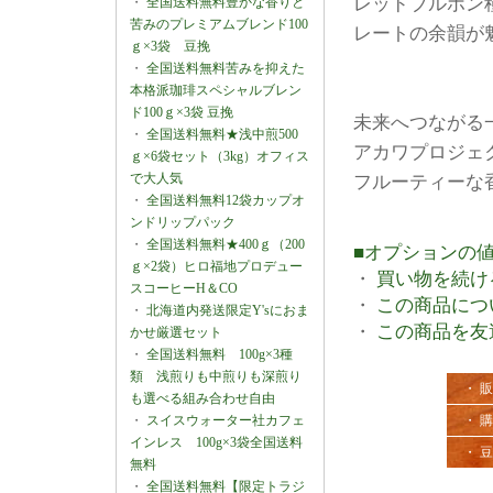
レッドブルボン
・
全国送料無料豊かな香りと
苦みのプレミアムブレンド100
レートの余韻が
ｇ×3袋 豆挽
・
全国送料無料苦みを抑えた
本格派珈琲スペシャルブレン
ド100ｇ×3袋 豆挽
未来へつながる
・
全国送料無料★浅中煎500
アカワプロジェ
ｇ×6袋セット（3kg）オフィス
で大人気
フルーティーな
・
全国送料無料12袋カップオ
ンドリップパック
・
全国送料無料★400ｇ（200
■オプションの
ｇ×2袋）ヒロ福地プロデュー
・
買い物を続け
スコーヒーH＆CO
・
この商品につ
・
北海道内発送限定Y'sにおま
・
この商品を友
かせ厳選セット
・
全国送料無料 100g×3種
類 浅煎りも中煎りも深煎り
・ 
も選べる組み合わせ自由
・
スイスウォーター社カフェ
・ 
インレス 100g×3袋全国送料
・ 
無料
・
全国送料無料【限定トラジ