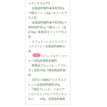
ャランテカルア】
・
全国送料無料★深煎500ｇ
×6袋セット（3kg）オフィスで
大人気
・
全国送料無料★中煎500g×3
袋&深煎500ｇ×3袋セット（合
計3kg）飲食店オフィスで大人
気
・
カフェインレスドリップパ
ックコーヒー全国送料無料12
袋
・
スペシャルティコー
ヒー200g全国発送無料
・
新商品ブルンジレッドブル
ボン深煎100g×3袋全国送料無
料
・
2025ヒロ福地クリスマスブ
レンド全国送料無料200g
・
｢深煎フレンチ～イタリア
ンロースト｣ブルーマウンテン
No.1 100g 全国送料無料