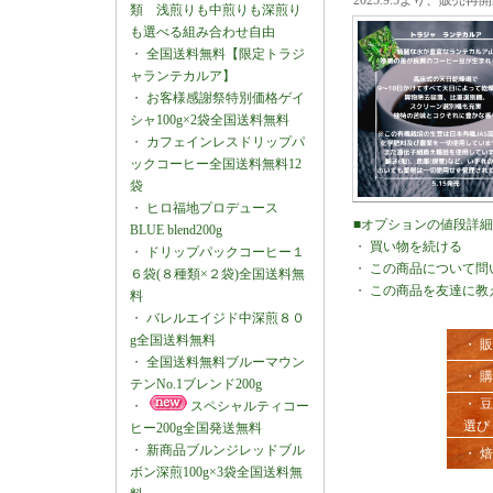
2025.9.5より、販売
類 浅煎りも中煎りも深煎り
も選べる組み合わせ自由
・
全国送料無料【限定トラジ
ャランテカルア】
・
お客様感謝祭特別価格ゲイ
シャ100g×2袋全国送料無料
・
カフェインレスドリップパ
ックコーヒー全国送料無料12
袋
・
ヒロ福地プロデュース
■オプションの値段詳
BLUE blend200g
・
買い物を続ける
・
ドリップパックコーヒー１
・
この商品について問
６袋(８種類×２袋)全国送料無
・
この商品を友達に教
料
・
バレルエイジド中深煎８０
g全国送料無料
・ 
・
全国送料無料ブルーマウン
・ 
テンNo.1ブレンド200g
・ 
・
スペシャルティコー
選び
ヒー200g全国発送無料
・
新商品ブルンジレッドブル
・ 
ボン深煎100g×3袋全国送料無