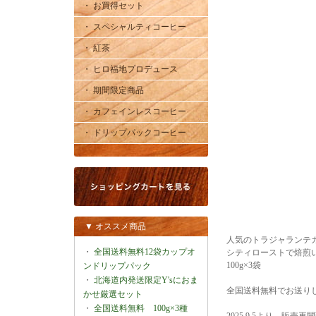
・ お買得セット
・ スペシャルティコーヒー
・ 紅茶
・ ヒロ福地プロデュース
・ 期間限定商品
・ カフェインレスコーヒー
・ ドリップパックコーヒー
▼ オススメ商品
人気のトラジャランテ
・
全国送料無料12袋カップオ
シティローストで焙煎
100g×3袋
ンドリップパック
・
北海道内発送限定Y'sにおま
全国送料無料でお送り
かせ厳選セット
・
全国送料無料 100g×3種