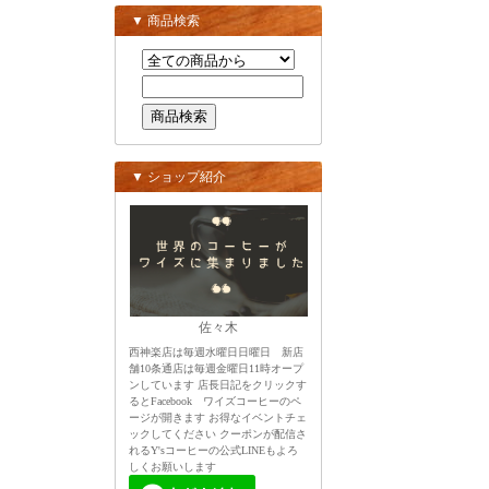
▼ 商品検索
▼ ショップ紹介
佐々木
西神楽店は毎週水曜日日曜日 新店
舗10条通店は毎週金曜日11時オープ
ンしています 店長日記をクリックす
るとFacebook ワイズコーヒーのペ
ージが開きます お得なイベントチェ
ックしてください クーポンが配信さ
れるY'sコーヒーの公式LINEもよろ
しくお願いします