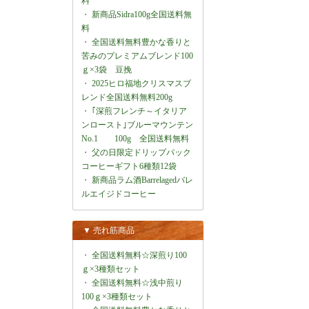
料
・
新商品Sidra100g全国送料無
料
・
全国送料無料豊かな香りと
苦みのプレミアムブレンド100
ｇ×3袋 豆挽
・
2025ヒロ福地クリスマスブ
レンド全国送料無料200g
・
｢深煎フレンチ～イタリア
ンロースト｣ブルーマウンテン
No.1 100g 全国送料無料
・
父の日限定ドリップパック
コーヒーギフト6種類12袋
・
新商品ラム酒Barrelagedバレ
ルエイジドコーヒー
▼ 売れ筋商品
・
全国送料無料☆深煎り100
ｇ×3種類セット
・
全国送料無料☆浅中煎り
100ｇ×3種類セット