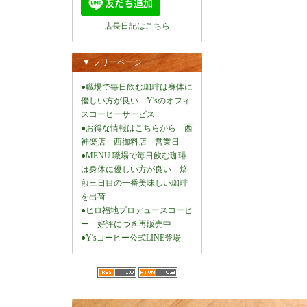
店長日記はこちら
▼ フリーページ
●職場で毎日飲む珈琲は身体に
優しい方が良い Y'sのオフィ
スコーヒーサービス
●お得な情報はこちらから 西
神楽店 西御料店 営業日
●MENU 職場で毎日飲む珈琲
は身体に優しい方が良い 焙
煎三日目の一番美味しい珈琲
を出荷
●ヒロ福地プロデュースコーヒ
ー 好評につき再販売中
●Y'sコーヒー公式LINE登場