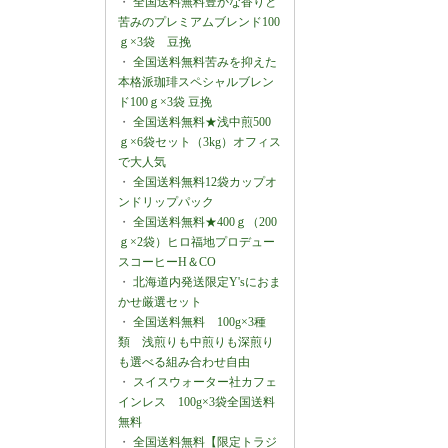
・
全国送料無料豊かな香りと
苦みのプレミアムブレンド100
ｇ×3袋 豆挽
・
全国送料無料苦みを抑えた
本格派珈琲スペシャルブレン
ド100ｇ×3袋 豆挽
・
全国送料無料★浅中煎500
ｇ×6袋セット（3kg）オフィス
で大人気
・
全国送料無料12袋カップオ
ンドリップパック
・
全国送料無料★400ｇ（200
ｇ×2袋）ヒロ福地プロデュー
スコーヒーH＆CO
・
北海道内発送限定Y'sにおま
かせ厳選セット
・
全国送料無料 100g×3種
類 浅煎りも中煎りも深煎り
も選べる組み合わせ自由
・
スイスウォーター社カフェ
インレス 100g×3袋全国送料
無料
・
全国送料無料【限定トラジ