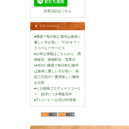
店長日記はこちら
▼ フリーページ
●職場で毎日飲む珈琲は身体に
優しい方が良い Y'sのオフィ
スコーヒーサービス
●お得な情報はこちらから 西
神楽店 西御料店 営業日
●MENU 職場で毎日飲む珈琲
は身体に優しい方が良い 焙
煎三日目の一番美味しい珈琲
を出荷
●ヒロ福地プロデュースコーヒ
ー 好評につき再販売中
●Y'sコーヒー公式LINE登場