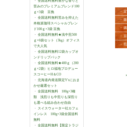
・
全国送料無料豊かな香りと
苦みのプレミアムブレンド100
・ 
ｇ×3袋 豆挽
・
全国送料無料苦みを抑えた
・ 
本格派珈琲スペシャルブレン
・ 
ド100ｇ×3袋 豆挽
・
全国送料無料★浅中煎500
・ 
ｇ×6袋セット（3kg）オフィス
・ 
で大人気
・
全国送料無料12袋カップオ
ンドリップパック
・
全国送料無料★400ｇ（200
ｇ×2袋）ヒロ福地プロデュー
スコーヒーH＆CO
・
北海道内発送限定Y'sにおま
かせ厳選セット
・
全国送料無料 100g×3種
類 浅煎りも中煎りも深煎り
も選べる組み合わせ自由
・
スイスウォーター社カフェ
インレス 100g×3袋全国送料
無料
・
全国送料無料【限定トラジ