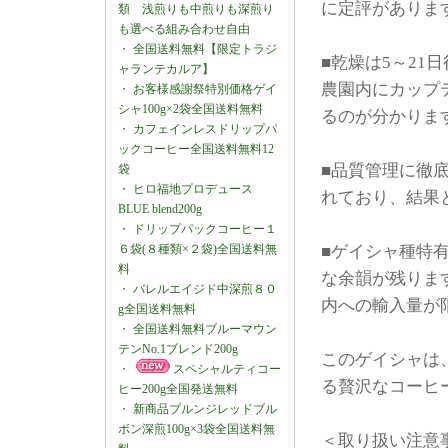
に定評がありま
類 浅煎りも中煎りも深煎り
も選べる組み合わせ自由
・
全国送料無料【限定トラジ
■乾燥は5～21
ャランテカルア】
農園内にカップ
・
お客様感謝祭特別価格ゲイ
シャ100g×2袋全国送料無料
るのが分かりま
・
カフェインレスドリップパ
ックコーヒー全国送料無料12
■品質管理に徹
袋
・
ヒロ福地プロデュース
れており、結果
BLUE blend200g
・
ドリップパックコーヒー１
６袋(８種類×２袋)全国送料無
■ゲイシャ種特
料
な余韻が残りま
・
バレルエイジド中深煎８０
内への輸入量が
g全国送料無料
・
全国送料無料ブルーマウン
テンNo.1ブレンド200g
このゲイシャは
・
スペシャルティコー
る贅沢なコーヒ
ヒー200g全国発送無料
・
新商品ブルンジレッドブル
ボン深煎100g×3袋全国送料無
＜取り扱い注意