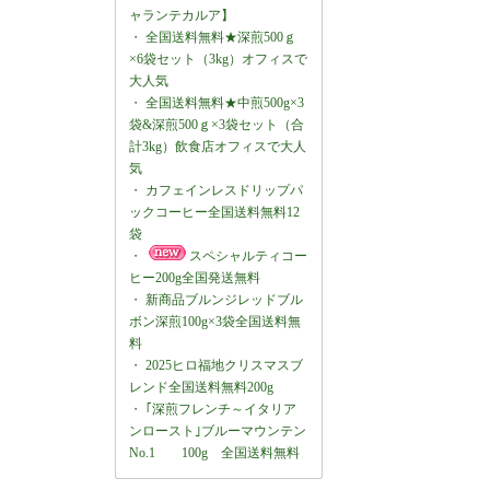
ャランテカルア】
・
全国送料無料★深煎500ｇ
×6袋セット（3kg）オフィスで
大人気
・
全国送料無料★中煎500g×3
袋&深煎500ｇ×3袋セット（合
計3kg）飲食店オフィスで大人
気
・
カフェインレスドリップパ
ックコーヒー全国送料無料12
袋
・
スペシャルティコー
ヒー200g全国発送無料
・
新商品ブルンジレッドブル
ボン深煎100g×3袋全国送料無
料
・
2025ヒロ福地クリスマスブ
レンド全国送料無料200g
・
｢深煎フレンチ～イタリア
ンロースト｣ブルーマウンテン
No.1 100g 全国送料無料