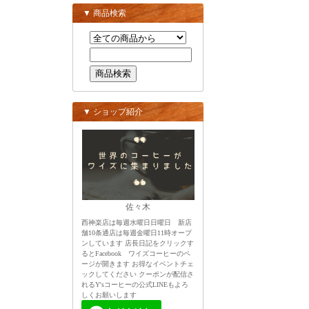
▼ 商品検索
▼ ショップ紹介
佐々木
西神楽店は毎週水曜日日曜日 新店
舗10条通店は毎週金曜日11時オープ
ンしています 店長日記をクリックす
るとFacebook ワイズコーヒーのペ
ージが開きます お得なイベントチェ
ックしてください クーポンが配信さ
れるY'sコーヒーの公式LINEもよろ
しくお願いします