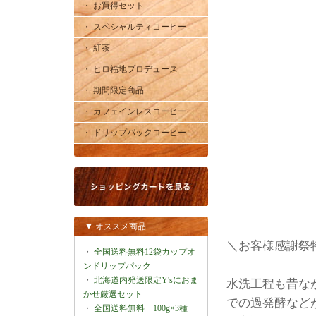
・ お買得セット
・ スペシャルティコーヒー
・ 紅茶
・ ヒロ福地プロデュース
・ 期間限定商品
・ カフェインレスコーヒー
・ ドリップパックコーヒー
▼ オススメ商品
＼お客様感謝祭特
・
全国送料無料12袋カップオ
ンドリップパック
・
北海道内発送限定Y'sにおま
水洗工程も昔な
かせ厳選セット
での過発酵など
・
全国送料無料 100g×3種