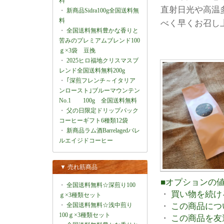
料
直射日光や高温
・
新商品Sidra100g全国送料無
料
べく早くお召し
・
全国送料無料豊かな香りと
苦みのプレミアムブレンド100
ｇ×3袋 豆挽
・
2025ヒロ福地クリスマスブ
レンド全国送料無料200g
・
｢深煎フレンチ～イタリア
ンロースト｣ブルーマウンテン
No.1 100g 全国送料無料
・
父の日限定ドリップパック
コーヒーギフト6種類12袋
・
新商品ラム酒Barrelagedバレ
ルエイジドコーヒー
▼ 売れ筋商品
■オプションの
・
全国送料無料☆深煎り100
・
買い物を続け
ｇ×3種類セット
・
この商品につ
・
全国送料無料☆浅中煎り
100ｇ×3種類セット
・
この商品を友