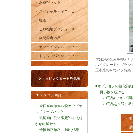
・ お買得セット
・ スペシャルティコーヒー
・ 紅茶
・ ヒロ福地プロデュース
・ 期間限定商品
・ カフェインレスコーヒー
・ ドリップパックコーヒー
大好評の苦みを抑えた
ハイグレードなブラジ
豆本来の味わいをお楽
■オプションの値段詳
・
買い物を続ける
▼ オススメ商品
・
この商品について問
・
この商品を友達に教
・
全国送料無料12袋カップオ
ンドリップパック
・
北海道内発送限定Y'sにおま
・ 
かせ厳選セット
・ 
・
全国送料無料 100g×3種