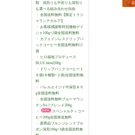
・ 
類 浅煎りも中煎りも深煎り
も選べる組み合わせ自由
・
全国送料無料【限定トラジ
ャランテカルア】
・
お客様感謝祭特別価格ゲイ
シャ100g×2袋全国送料無料
・
カフェインレスドリップパ
ックコーヒー全国送料無料12
袋
・
ヒロ福地プロデュース
BLUE blend200g
・
ドリップパックコーヒー１
６袋(８種類×２袋)全国送料無
料
・
バレルエイジド中深煎８０
g全国送料無料
・
全国送料無料ブルーマウン
テンNo.1ブレンド200g
・
スペシャルティコー
ヒー200g全国発送無料
・
新商品ブルンジレッドブル
ボン深煎100g×3袋全国送料無