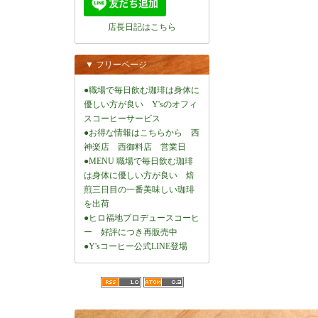
店長日記はこちら
▼ フリーページ
●職場で毎日飲む珈琲は身体に
優しい方が良い Y'sのオフィ
スコーヒーサービス
●お得な情報はこちらから 西
神楽店 西御料店 営業日
●MENU 職場で毎日飲む珈琲
は身体に優しい方が良い 焙
煎三日目の一番美味しい珈琲
を出荷
●ヒロ福地プロデュースコーヒ
ー 好評につき再販売中
●Y'sコーヒー公式LINE登場