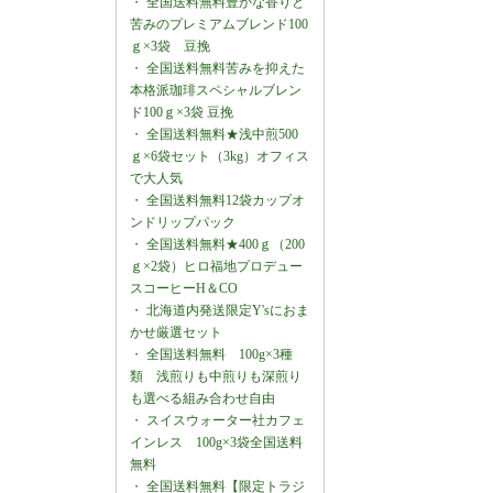
・
全国送料無料豊かな香りと
苦みのプレミアムブレンド100
ｇ×3袋 豆挽
・
全国送料無料苦みを抑えた
本格派珈琲スペシャルブレン
ド100ｇ×3袋 豆挽
・
全国送料無料★浅中煎500
ｇ×6袋セット（3kg）オフィス
で大人気
・
全国送料無料12袋カップオ
ンドリップパック
・
全国送料無料★400ｇ（200
ｇ×2袋）ヒロ福地プロデュー
スコーヒーH＆CO
・
北海道内発送限定Y'sにおま
かせ厳選セット
・
全国送料無料 100g×3種
類 浅煎りも中煎りも深煎り
も選べる組み合わせ自由
・
スイスウォーター社カフェ
インレス 100g×3袋全国送料
無料
・
全国送料無料【限定トラジ