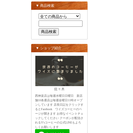
▼ 商品検索
▼ ショップ紹介
佐々木
西神楽店は毎週水曜日日曜日 新店
舗10条通店は毎週金曜日11時オープ
ンしています 店長日記をクリックす
るとFacebook ワイズコーヒーのペ
ージが開きます お得なイベントチェ
ックしてください クーポンが配信さ
れるY'sコーヒーの公式LINEもよろ
しくお願いします