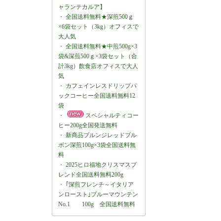
ャランテカルア】
・
全国送料無料★深煎500ｇ
×6袋セット（3kg）オフィスで
大人気
・
全国送料無料★中煎500g×3
袋&深煎500ｇ×3袋セット（合
計3kg）飲食店オフィスで大人
気
・
カフェインレスドリップパ
ックコーヒー全国送料無料12
袋
・
スペシャルティコー
ヒー200g全国発送無料
・
新商品ブルンジレッドブル
ボン深煎100g×3袋全国送料無
料
・
2025ヒロ福地クリスマスブ
レンド全国送料無料200g
・
｢深煎フレンチ～イタリア
ンロースト｣ブルーマウンテン
No.1 100g 全国送料無料