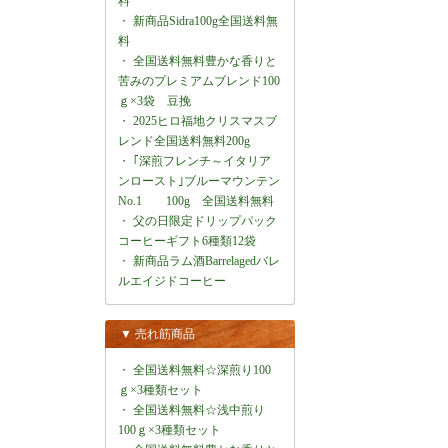
料
・
新商品Sidra100g全国送料無
料
・
全国送料無料豊かな香りと
苦みのプレミアムブレンド100
ｇ×3袋 豆挽
・
2025ヒロ福地クリスマスブ
レンド全国送料無料200g
・
｢深煎フレンチ～イタリア
ンロースト｣ブルーマウンテン
No.1 100g 全国送料無料
・
父の日限定ドリップパック
コーヒーギフト6種類12袋
・
新商品ラム酒Barrelagedバレ
ルエイジドコーヒー
▼ 売れ筋商品
・
全国送料無料☆深煎り100
ｇ×3種類セット
・
全国送料無料☆浅中煎り
100ｇ×3種類セット